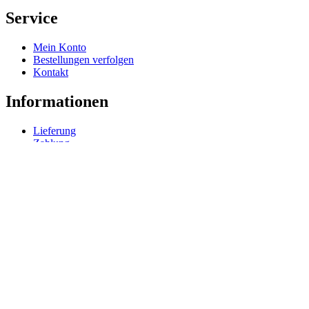
Service
Mein Konto
Bestellungen verfolgen
Kontakt
Informationen
Lieferung
Zahlung
Rechtliches
Impressum
Datenschutz
AGB
Widerrufsrecht
Vertrag widerrufen
Zimmerschlüssel.de
© 2026 Zimmerschlüssel.de — Alle Rechte vorbehalten.