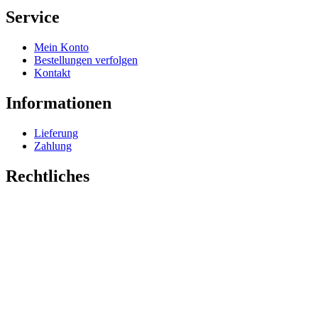
Service
Mein Konto
Bestellungen verfolgen
Kontakt
Informationen
Lieferung
Zahlung
Rechtliches
Impressum
Datenschutz
AGB
Widerrufsrecht
Vertrag widerrufen
Zimmerschlüssel.de
© 2026 Zimmerschlüssel.de — Alle Rechte vorbehalten.