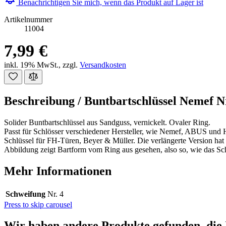
Benachrichtigen Sie mich, wenn das Produkt auf Lager ist
Artikelnummer
11004
7,99 €
inkl. 19% MwSt.
,
zzgl.
Versandkosten
Beschreibung /
Buntbartschlüssel Nemef Nr
Solider Buntbartschlüssel aus Sandguss, vernickelt. Ovaler Ring.
Passt für Schlösser verschiedener Hersteller, wie Nemef, ABUS und 
Schlüssel für FH-Türen, Beyer & Müller. Die verlängerte Version ha
Abbildung zeigt Bartform vom Ring aus gesehen, also so, wie das Sch
Mehr Informationen
Schweifung
Nr. 4
Press to skip carousel
Wir haben andere Produkte gefunden, die 