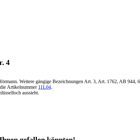
. 4
Hörmann. Weitere gängige Bezeichnungen Art. 3, Art. 1762, AB 944, 694
t die Artikelnummer
11L04
.
lüsselloch aussieht.
Ihnen gefallen könnten!