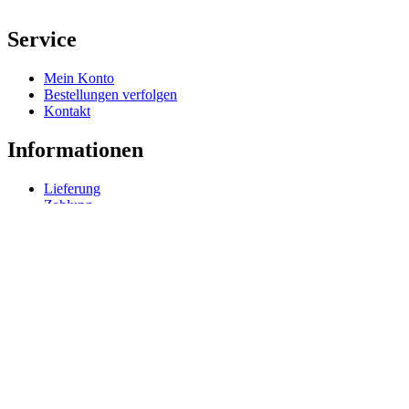
Service
Mein Konto
Bestellungen verfolgen
Kontakt
Informationen
Lieferung
Zahlung
Rechtliches
Impressum
Datenschutz
AGB
Widerrufsrecht
Vertrag widerrufen
Zimmerschlüssel.de