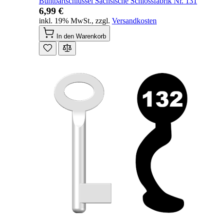
Buntbartschlüssel Sächsische Schlossfabrik Nr. 131
6,99 €
inkl. 19% MwSt.
,
zzgl.
Versandkosten
In den Warenkorb