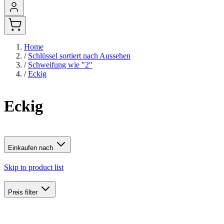
Home
/
Schlüssel sortiert nach Aussehen
/
Schweifung wie "2"
/
Eckig
Eckig
Einkaufen nach
Skip to product list
Preis
filter