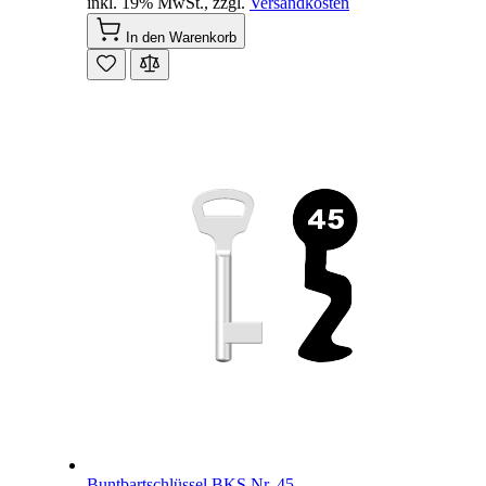
inkl. 19% MwSt.
,
zzgl.
Versandkosten
In den Warenkorb
Buntbartschlüssel BKS Nr. 45